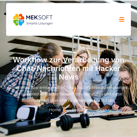
Workflow zur Verarbeitung von
Chat-Nachrichten mit Hacker
News
Dieser Workflow ermöglicht es, Chat-Nachrichten zu empfangen,
die beliebtesten Hacker News-Posts abzurufen und diese
Informationen über eine KI gemeinsam zu nutzen.
Home
Projekte