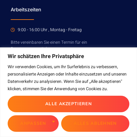
Arbeitszeiten
9:00 - 16:00 Uhr , Montag - Freitag
Bitte vereinbaren Sie einen Termin für ein
Beratungsgespräch.
Wir schätzen Ihre Privatsphäre
Wir verwenden Cookies, um Ihr Surferlebnis zu verbessern,
TERMIN VEREINBAREN
personalisierte Anzeigen oder Inhalte einzusetzen und unseren
Datenverkehr zu analysieren. Wenn Sie auf „Alle akzeptieren"
klicken, stimmen Sie der Anwendung von Cookies zu.
ALLE AKZEPTIEREN
MEKSOFT Copyright © 2023. All rights reserved.
ANPASSEN
ALLES ABLEHNEN