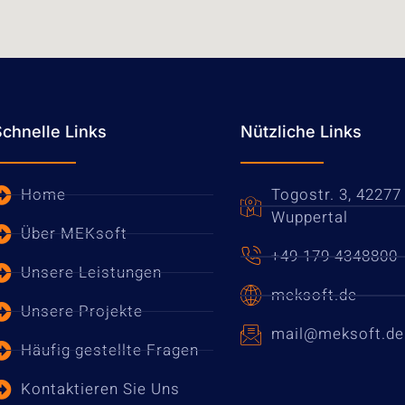
Schnelle Links
Nützliche Links
Home
Togostr. 3, 42277
Wuppertal
Über MEKsoft
+49 179 4348800
Unsere Leistungen
meksoft.de
Unsere Projekte
mail@meksoft.de
Häufig gestellte Fragen
Kontaktieren Sie Uns