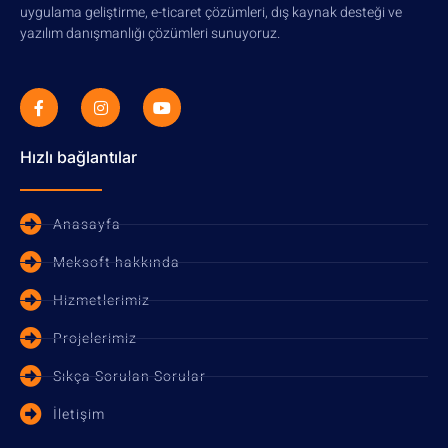
uygulama geliştirme, e-ticaret çözümleri, dış kaynak desteği ve
yazılım danışmanlığı çözümleri sunuyoruz.
Hızlı bağlantılar
Anasayfa
Meksoft hakkında
Hizmetlerimiz
Projelerimiz
Sıkça Sorulan Sorular
İletişim