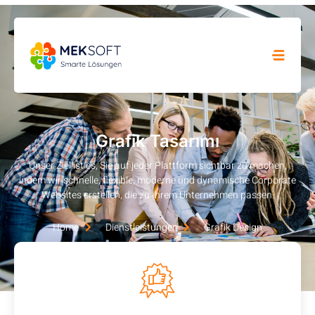
Grafik Tasarımı
Unser Ziel ist es, Sie auf jeder Plattform sichtbar zu machen,
indem wir schnelle, flexible, moderne und dynamische Corporate
Websites erstellen, die zu Ihrem Unternehmen passen.
Home
Dienstleistungen
Grafik Design