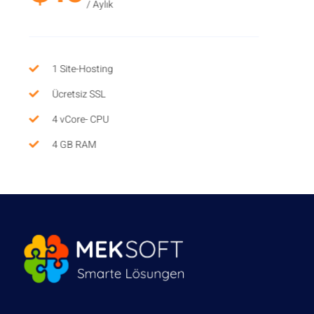
/ Aylık
1 Site-Hosting
Ücretsiz SSL
4 vCore- CPU
4 GB RAM