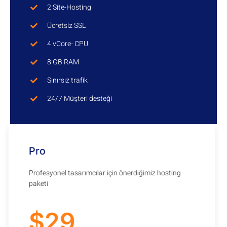
2 Site-Hosting
Ücretsiz SSL
4 vCore- CPU
8 GB RAM
Sınırsız trafik
24/7 Müşteri desteği
Pro
Profesyonel tasarımcılar için önerdiğimiz hosting
paketi
$29