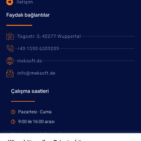
İletişim
Faydalı bağlantılar
Togostr. 3, 42277 Wuppertal
+49 1590 6309209
meksoft.de
info@meksoft.de
Çalışma saatleri
Pazartesi - Cuma
9:00 ile 16:00 arası
Görüşmek için lütfen randevu alınız.