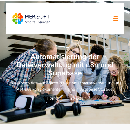
Automatisierung der
Dateiverwaltung mit n8n und
Supabase
Dieses Workflow ermöglicht die automatisierte Verwaltung und
Abfrage von Dokumenten in einem Supabase Storage.
Home
Projekte