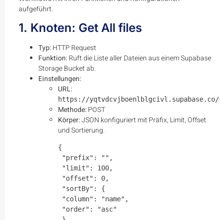
aufgeführt.
1. Knoten: Get All files
Typ:
HTTP Request
Funktion:
Ruft die Liste aller Dateien aus einem Supabase
Storage Bucket ab.
Einstellungen:
URL:
https://yqtvdcvjboenlblgcivl.supabase.co/
Methode:
POST
Körper:
JSON konfiguriert mit Präfix, Limit, Offset
und Sortierung.
{

 "prefix": "",

 "limit": 100,

 "offset": 0,

 "sortBy": {

 "column": "name",

 "order": "asc"

 }
