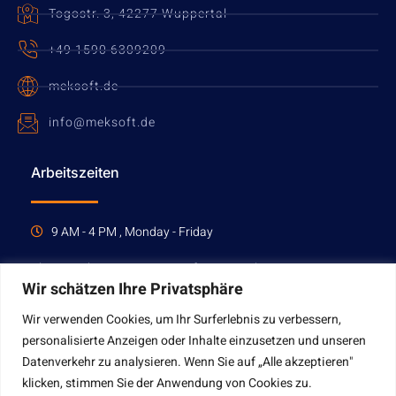
Togostr. 3, 42277 Wuppertal
+49 1590 6309209
meksoft.de
info@meksoft.de
Arbeitszeiten
9 AM - 4 PM , Monday - Friday
Please make an appointment for a consultation.
Wir schätzen Ihre Privatsphäre
Wir verwenden Cookies, um Ihr Surferlebnis zu verbessern,
MAKE AN APPOINTMENT
personalisierte Anzeigen oder Inhalte einzusetzen und unseren
Datenverkehr zu analysieren. Wenn Sie auf „Alle akzeptieren"
klicken, stimmen Sie der Anwendung von Cookies zu.