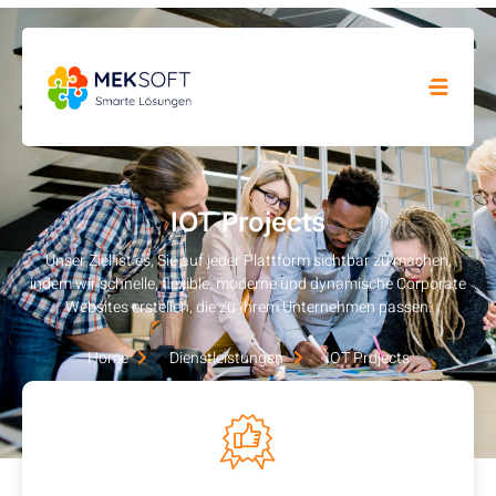
IOT Projects
Unser Ziel ist es, Sie auf jeder Plattform sichtbar zu machen,
indem wir schnelle, flexible, moderne und dynamische Corporate
Websites erstellen, die zu Ihrem Unternehmen passen.
Home
Dienstleistungen
IOT Projects