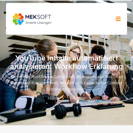
YouTube Inhalte automatisiert
analysieren: Workflow Erklärung
Dieser n8n Workflow automatisiert die Analyse von YouTube-
Videos und Kommentaren, um wertvolle Einblicke für Content-
Ersteller zu gewinnen.
Home
Projekte