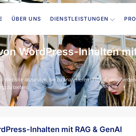
E
ÜBER UNS
DIENSTLEISTUNGEN
PRO
von WordPress-Inhalten mi
s-Website abzurufen, sie zu analysieren und auf verschieden
ng zu bieten.
dPress-Inhalten mit RAG & GenAI