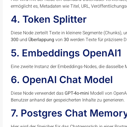
ermöglicht es, Metadaten wie Titel, URL, Veröffentlichun
4. Token Splitter
Diese Node zerteilt Texte in kleinere Segmente (Chunks), 
300
und
Überlappung
von
30
werden Texte für präzisere D
5. Embeddings OpenAI1
Eine zweite Instanz der Embeddings-Nodes, die dasselbe M
6. OpenAI Chat Model
Diese Node verwendet das
GPT-4o-mini
Modell von OpenAI
Benutzer anhand der gespeicherten Inhalte zu generieren.
7. Postgres Chat Memor
Hier wird der Speicher für das Chatgespräch in einer Postg