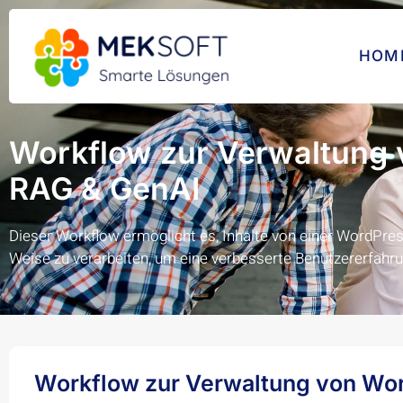
HOM
Workflow zur Verwaltung 
RAG & GenAI
Dieser Workflow ermöglicht es, Inhalte von einer WordPres
Weise zu verarbeiten, um eine verbesserte Benutzererfahru
Workflow zur Verwaltung von Wor