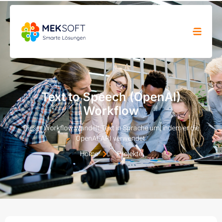
Text to Speech (OpenAI)
Workflow
Dieser Workflow wandelt Text in Sprache um, indem er die
OpenAI-API verwendet.
Home
Projekte