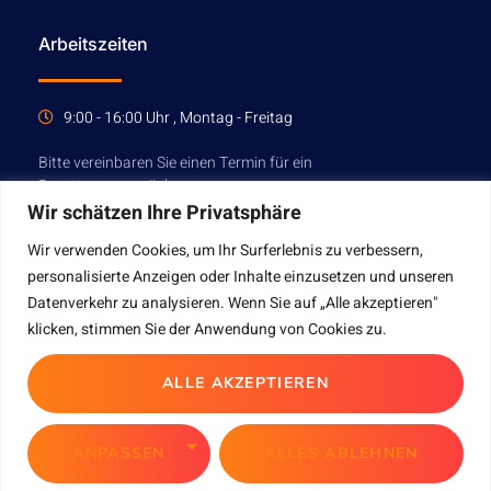
Arbeitszeiten
9:00 - 16:00 Uhr , Montag - Freitag
Bitte vereinbaren Sie einen Termin für ein
Beratungsgespräch.
Wir schätzen Ihre Privatsphäre
Wir verwenden Cookies, um Ihr Surferlebnis zu verbessern,
TERMIN VEREINBAREN
personalisierte Anzeigen oder Inhalte einzusetzen und unseren
Datenverkehr zu analysieren. Wenn Sie auf „Alle akzeptieren"
klicken, stimmen Sie der Anwendung von Cookies zu.
ALLE AKZEPTIEREN
MEKSOFT Copyright © 2023. All rights reserved.
ANPASSEN
ALLES ABLEHNEN