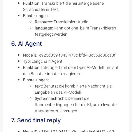
Funktion:
Transkribiert die heruntergeladene
Sprachdatei in Text.
Einstellungen:
Resource:
Transkribiert Audio.
language:
Kann optional beim Transkribieren
festgelegt werden.
6. AI Agent
Node ID:
c925d059-f843-473c-bfd4-3c563d80ca0f
Typ:
Langchain Agent
Funktion:
Interagiert mit dem OpenAI-Modell, um auf
den Benutzerinput zu reagieren.
Einstellungen:
text:
Benutzt die kombinierte Nachricht als
Eingabe an das KI-Modell.
Systemnachricht:
Definiert die
Rahmenbedingungen für die KI, um relevante
Antworten zu erzeugen.
7. Send final reply
Node ID:
e18de374-941f-4c2e-ab6c-6c6f68f2ce12