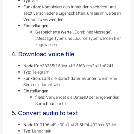
Typ:
Set
Funktion:
Kombiniert den Inhalt der Nachricht und
setzt verschiedene Eigenschaften, um sie im weiteren
Verlauf zu verwenden.
Einstellungen:
Gespeicherte Werte:
„CombinedMessage“,
„Message Type“ und „Source Type“ werden hier
zugewiesen.
4. Download voice file
Node ID:
b33335ff-5dea-4fff-8f63-fea2b11b8241
Typ:
Telegram
Funktion:
Lädt die Sprachdatei herunter, wenn eine
Stimme erkannt wird.
Einstellungen:
fileId:
Verwendet die Datei-ID der eingehenden
Sprachnachricht.
5. Convert audio to text
Node ID:
0196b49e-90a1-4f2f-8b94-492fced37dbf
Typ:
Langchain