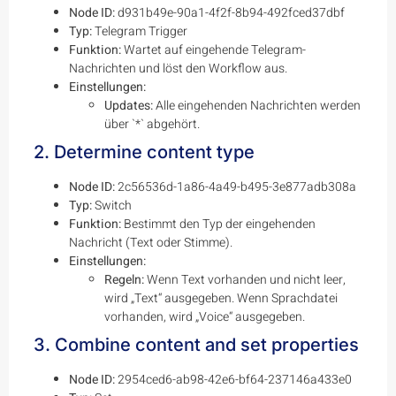
Node ID:
d931b49e-90a1-4f2f-8b94-492fced37dbf
Typ:
Telegram Trigger
Funktion:
Wartet auf eingehende Telegram-
Nachrichten und löst den Workflow aus.
Einstellungen:
Updates:
Alle eingehenden Nachrichten werden
über `*` abgehört.
2. Determine content type
Node ID:
2c56536d-1a86-4a49-b495-3e877adb308a
Typ:
Switch
Funktion:
Bestimmt den Typ der eingehenden
Nachricht (Text oder Stimme).
Einstellungen:
Regeln:
Wenn Text vorhanden und nicht leer,
wird „Text“ ausgegeben. Wenn Sprachdatei
vorhanden, wird „Voice“ ausgegeben.
3. Combine content and set properties
Node ID:
2954ced6-ab98-42e6-bf64-237146a433e0