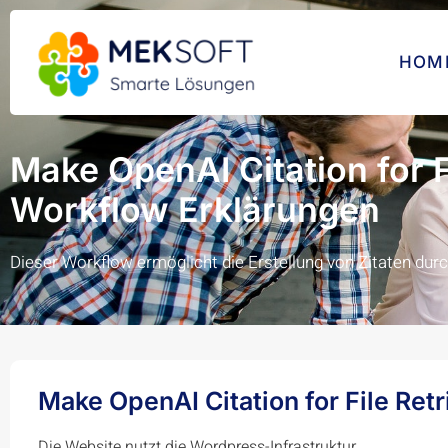
HOM
Make OpenAI Citation for F
Workflow Erklärungen
Dieser Workflow ermöglicht die Erstellung von Zitaten durc
Make OpenAI Citation for File Ret
Die Website nutzt die Wordpress-Infrastruktur.