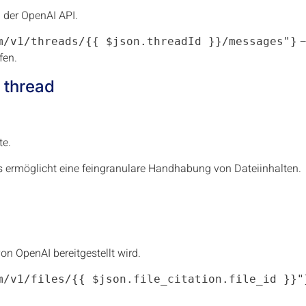
 der OpenAI API.
–
m/v1/threads/{{ $json.threadId }}/messages"}
fen.
a thread
te.
 ermöglicht eine feingranulare Handhabung von Dateiinhalten.
n OpenAI bereitgestellt wird.
m/v1/files/{{ $json.file_citation.file_id }}"