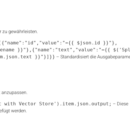
r zu gewährleisten.
[{"name":"id","value":"={{ $json.id }}"},
ename }}"},{"name":"text","value":"={{ $('Sp
– Standardisiert die Ausgabeparame
m.json.text }}"}]}}
t anzupassen.
– Diese
t with Vector Store').item.json.output;
efügt werden.